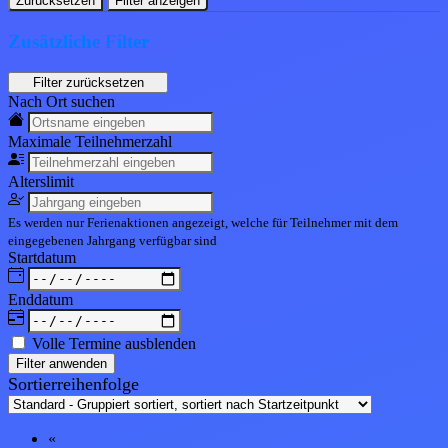
Zurücksetzen
Filter anzeigen
Zusätzliche Filter
Nach Ort suchen
Maximale Teil
nehmerzahl
Alters
limit
Es werden nur Ferienaktionen angezeigt, welche für Teilnehmer mit dem
eingegebenen
Jahrgang
verfügbar sind
Start
datum
End
datum
Volle Termine ausblenden
Filter anwenden
Sortierreihenfolge
«