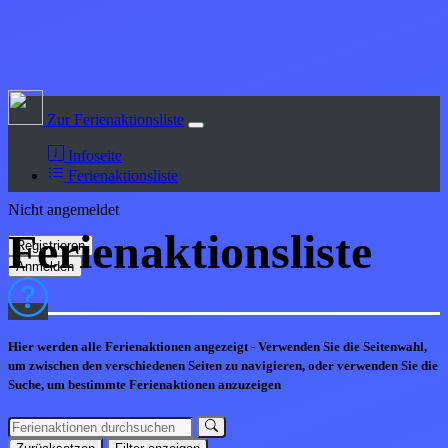
Zur Ferienaktionsliste
Infoseite
Ferienaktionsliste
Nicht angemeldet
Ferienaktions
liste
Hier werden alle Ferienaktionen angezeigt - Verwenden Sie die Seitenwahl,
um zwischen den verschiedenen Seiten zu navigieren, oder verwenden Sie die
Suche, um bestimmte Ferienaktionen anzuzeigen