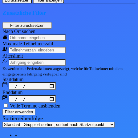
Zurücksetzen
Filter anzeigen
Zusätzliche Filter
Nach Ort suchen
Maximale Teil
nehmerzahl
Alters
limit
Es werden nur Ferienaktionen angezeigt, welche für Teilnehmer mit dem
eingegebenen
Jahrgang
verfügbar sind
Start
datum
End
datum
Volle Termine ausblenden
Filter anwenden
Sortierreihenfolge
«