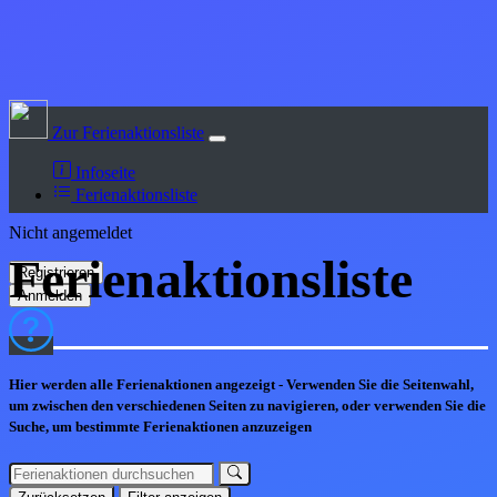
Zur Ferienaktionsliste
Infoseite
Ferienaktionsliste
Nicht angemeldet
Ferienaktions
liste
Hier werden alle Ferienaktionen angezeigt - Verwenden Sie die Seitenwahl,
um zwischen den verschiedenen Seiten zu navigieren, oder verwenden Sie die
Suche, um bestimmte Ferienaktionen anzuzeigen