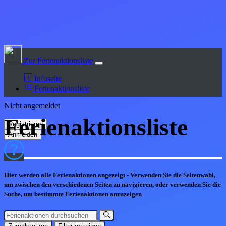
Zur Ferienaktionsliste
Infoseite
Ferienaktionsliste
Nicht angemeldet
Ferienaktions
liste
Hier werden alle Ferienaktionen angezeigt - Verwenden Sie die Seitenwahl,
um zwischen den verschiedenen Seiten zu navigieren, oder verwenden Sie die
Suche, um bestimmte Ferienaktionen anzuzeigen