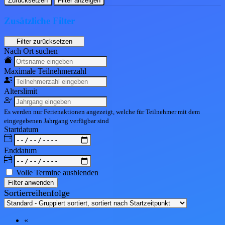
Zurücksetzen
Filter anzeigen
Zusätzliche Filter
Nach Ort suchen
Maximale Teil
nehmerzahl
Alters
limit
Es werden nur Ferienaktionen angezeigt, welche für Teilnehmer mit dem
eingegebenen
Jahrgang
verfügbar sind
Start
datum
End
datum
Volle Termine ausblenden
Filter anwenden
Sortierreihenfolge
«