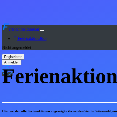
erienanmeldung.at
Ferienaktionsliste
Nicht angemeldet
Ferienaktion
Hier werden alle Ferienaktionen angezeigt - Verwenden Sie die Seitenwahl, u