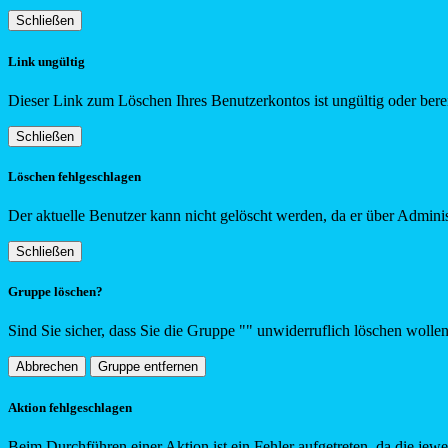
Schließen
Link ungültig
Dieser Link zum Löschen Ihres Benutzerkontos ist ungültig oder berei
Schließen
Löschen fehlgeschlagen
Der aktuelle Benutzer kann nicht gelöscht werden, da er über Adminis
Schließen
Gruppe löschen?
Sind Sie sicher, dass Sie die Gruppe "
"
unwiderruflich löschen wolle
Abbrechen
Gruppe entfernen
Aktion fehlgeschlagen
Beim Durchführen einer Aktion ist ein Fehler aufgetreten, da die jew