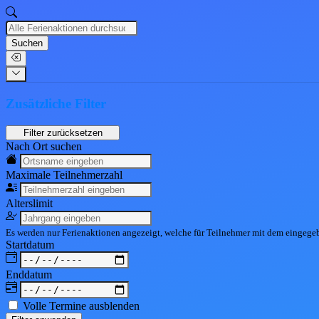
Suchen
Zusätzliche Filter
Nach Ort suchen
Maximale Teil
nehmerzahl
Alters
limit
Es werden nur Ferienaktionen angezeigt, welche für Teilnehmer mit dem eingeg
Start
datum
End
datum
Volle Termine ausblenden