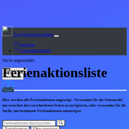
Zur Ferienaktionsliste
Infoseite
Ferienaktionsliste
Nicht angemeldet
Ferienaktions
liste
Hier werden alle Ferienaktionen angezeigt - Verwenden Sie die Seitenwahl,
um zwischen den verschiedenen Seiten zu navigieren, oder verwenden Sie die
Suche, um bestimmte Ferienaktionen anzuzeigen