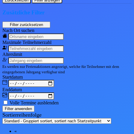
Zurücksetzen
Filter anzeigen
Zusätzliche Filter
Nach Ort suchen
Maximale Teil
nehmerzahl
Alters
limit
Es werden nur Ferienaktionen angezeigt, welche für Teilnehmer mit dem
eingegebenen
Jahrgang
verfügbar sind
Start
datum
End
datum
Volle Termine ausblenden
Filter anwenden
Sortierreihenfolge
«