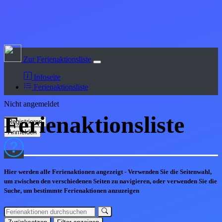
Zur Ferienaktionsliste
Infoseite
Ferienaktionsliste
Nicht angemeldet
Ferienaktions
liste
Hier werden alle Ferienaktionen angezeigt - Verwenden Sie die Seitenwahl,
um zwischen den verschiedenen Seiten zu navigieren, oder verwenden Sie die
Suche, um bestimmte Ferienaktionen anzuzeigen