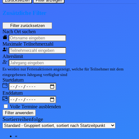
Zurücksetzen
Filter anzeigen
Zusätzliche Filter
Nach Ort suchen
Maximale Teil
nehmerzahl
Alters
limit
Es werden nur Ferienaktionen angezeigt, welche für Teilnehmer mit dem
eingegebenen
Jahrgang
verfügbar sind
Start
datum
End
datum
Volle Termine ausblenden
Filter anwenden
Sortierreihenfolge
«