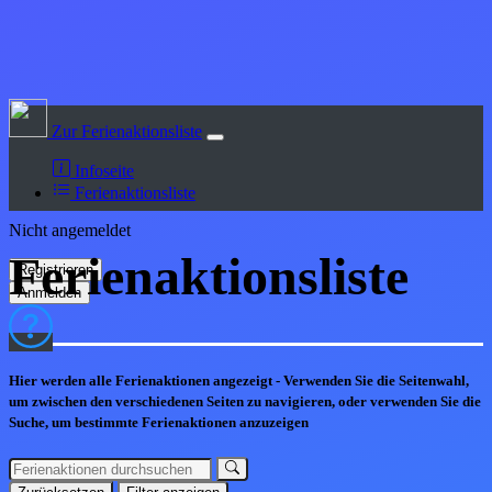
Zur Ferienaktionsliste
Infoseite
Ferienaktionsliste
Nicht angemeldet
Ferienaktions
liste
Hier werden alle Ferienaktionen angezeigt - Verwenden Sie die Seitenwahl,
um zwischen den verschiedenen Seiten zu navigieren, oder verwenden Sie die
Suche, um bestimmte Ferienaktionen anzuzeigen