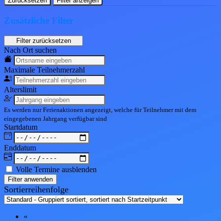
Zurücksetzen
Filter anzeigen
Zusätzliche Filter
Nach Ort suchen
Maximale Teil
nehmerzahl
Alters
limit
Es werden nur Ferienaktionen angezeigt, welche für Teilnehmer mit dem
eingegebenen
Jahrgang
verfügbar sind
Start
datum
End
datum
Volle Termine ausblenden
Filter anwenden
Sortierreihenfolge
«