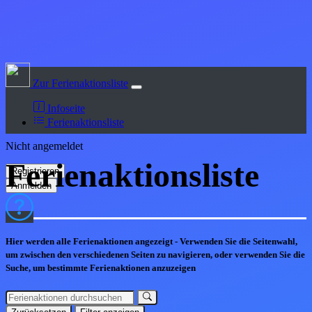
Zur Ferienaktionsliste
Infoseite
Ferienaktionsliste
Nicht angemeldet
Ferienaktions
liste
Hier werden alle Ferienaktionen angezeigt - Verwenden Sie die Seitenwahl,
um zwischen den verschiedenen Seiten zu navigieren, oder verwenden Sie die
Suche, um bestimmte Ferienaktionen anzuzeigen