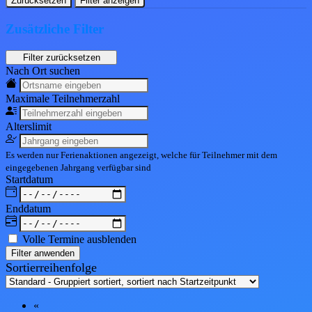
Zurücksetzen
Filter anzeigen
Zusätzliche Filter
Nach Ort suchen
Maximale Teil
nehmerzahl
Alters
limit
Es werden nur Ferienaktionen angezeigt, welche für Teilnehmer mit dem
eingegebenen
Jahrgang
verfügbar sind
Start
datum
End
datum
Volle Termine ausblenden
Filter anwenden
Sortierreihenfolge
«