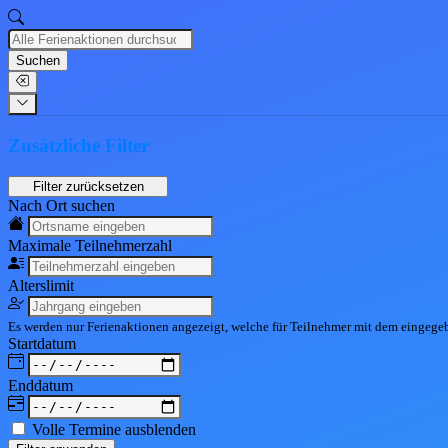
Suchen
Zusätzliche Filter
Nach Ort suchen
Maximale Teil
nehmerzahl
Alters
limit
Es werden nur Ferienaktionen angezeigt, welche für Teilnehmer mit dem eingeg
Start
datum
End
datum
Volle Termine ausblenden