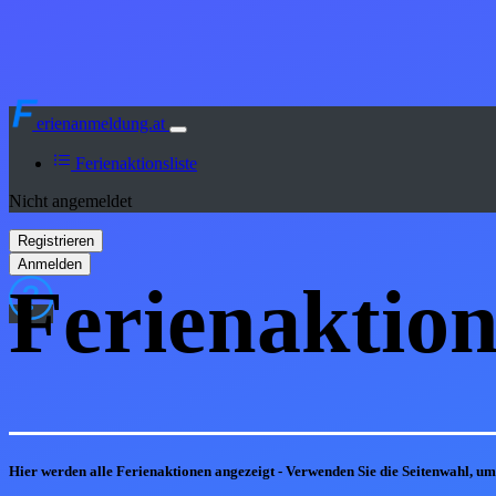
erienanmeldung.at
Ferienaktionsliste
Nicht angemeldet
Ferienaktion
Hier werden alle Ferienaktionen angezeigt - Verwenden Sie die Seitenwahl, u