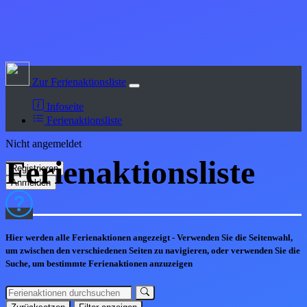
Zur Ferienaktionsliste
Infoseite
Ferienaktionsliste
Nicht angemeldet
Ferienaktions
liste
Hier werden alle Ferienaktionen angezeigt - Verwenden Sie die Seitenwahl,
um zwischen den verschiedenen Seiten zu navigieren, oder verwenden Sie die
Suche, um bestimmte Ferienaktionen anzuzeigen