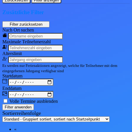
Zurücksetzen
Filter anzeigen
Zusätzliche Filter
Nach Ort suchen
Maximale Teil
nehmerzahl
Alters
limit
Es werden nur Ferienaktionen angezeigt, welche für Teilnehmer mit dem
eingegebenen
Jahrgang
verfügbar sind
Start
datum
End
datum
Volle Termine ausblenden
Filter anwenden
Sortierreihenfolge
«