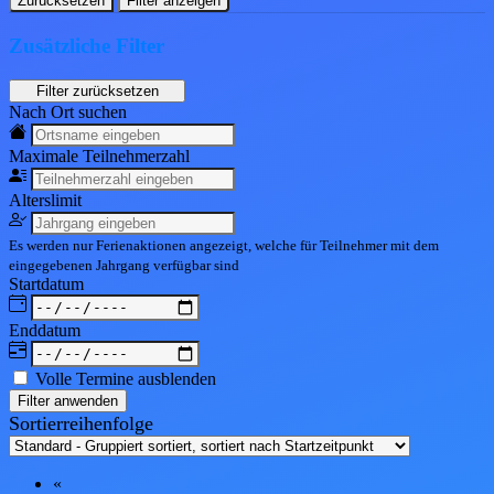
Zurücksetzen
Filter anzeigen
Zusätzliche Filter
Nach Ort suchen
Maximale Teil
nehmerzahl
Alters
limit
Es werden nur Ferienaktionen angezeigt, welche für Teilnehmer mit dem
eingegebenen
Jahrgang
verfügbar sind
Start
datum
End
datum
Volle Termine ausblenden
Filter anwenden
Sortierreihenfolge
«