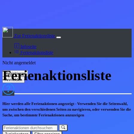
Zur Ferienaktionsliste
Infoseite
Ferienaktionsliste
Nicht angemeldet
Ferienaktions
liste
Hier werden alle Ferienaktionen angezeigt - Verwenden Sie die Seitenwahl,
um zwischen den verschiedenen Seiten zu navigieren, oder verwenden Sie die
Suche, um bestimmte Ferienaktionen anzuzeigen