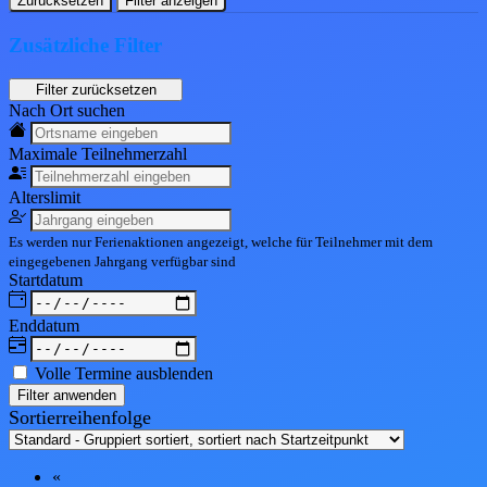
Zurücksetzen
Filter anzeigen
Zusätzliche Filter
Nach Ort suchen
Maximale Teil
nehmerzahl
Alters
limit
Es werden nur Ferienaktionen angezeigt, welche für Teilnehmer mit dem
eingegebenen
Jahrgang
verfügbar sind
Start
datum
End
datum
Volle Termine ausblenden
Filter anwenden
Sortierreihenfolge
«