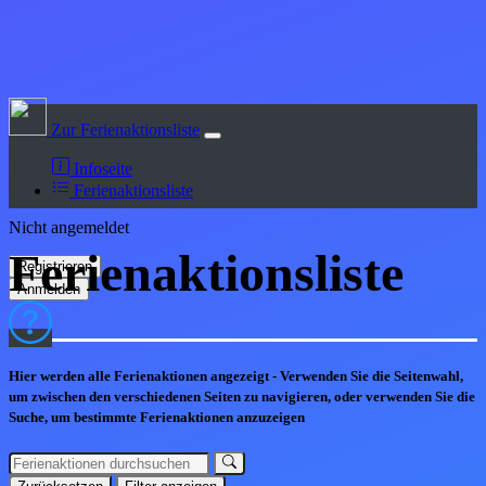
Zur Ferienaktionsliste
Infoseite
Ferienaktionsliste
Nicht angemeldet
Ferienaktions
liste
Hier werden alle Ferienaktionen angezeigt - Verwenden Sie die Seitenwahl,
um zwischen den verschiedenen Seiten zu navigieren, oder verwenden Sie die
Suche, um bestimmte Ferienaktionen anzuzeigen