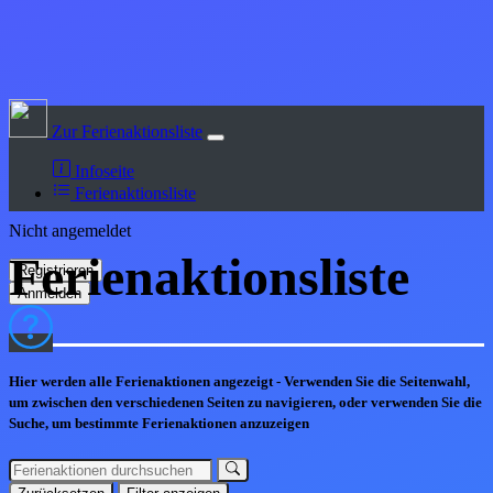
Zur Ferienaktionsliste
Infoseite
Ferienaktionsliste
Nicht angemeldet
Ferienaktions
liste
Hier werden alle Ferienaktionen angezeigt - Verwenden Sie die Seitenwahl,
um zwischen den verschiedenen Seiten zu navigieren, oder verwenden Sie die
Suche, um bestimmte Ferienaktionen anzuzeigen