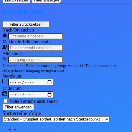
Zurücksetzen
Filter anzeigen
Zusätzliche Filter
Nach Ort suchen
Maximale Teil
nehmerzahl
Alters
limit
Es werden nur Ferienaktionen angezeigt, welche für Teilnehmer mit dem
eingegebenen
Jahrgang
verfügbar sind
Start
datum
End
datum
Volle Termine ausblenden
Filter anwenden
Sortierreihenfolge
«