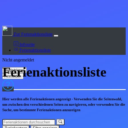
Zur Ferienaktionsliste
Infoseite
Ferienaktionsliste
Nicht angemeldet
Ferienaktions
liste
Hier werden alle Ferienaktionen angezeigt - Verwenden Sie die Seitenwahl,
um zwischen den verschiedenen Seiten zu navigieren, oder verwenden Sie die
Suche, um bestimmte Ferienaktionen anzuzeigen