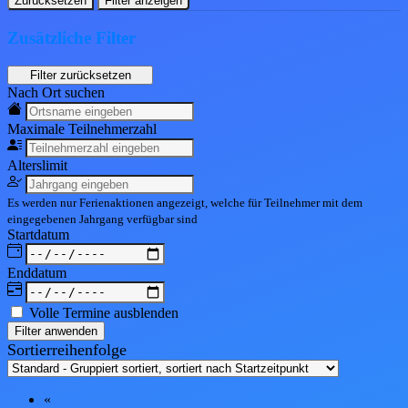
Zurücksetzen
Filter anzeigen
Zusätzliche Filter
Nach Ort suchen
Maximale Teil
nehmerzahl
Alters
limit
Es werden nur Ferienaktionen angezeigt, welche für Teilnehmer mit dem
eingegebenen
Jahrgang
verfügbar sind
Start
datum
End
datum
Volle Termine ausblenden
Filter anwenden
Sortierreihenfolge
«