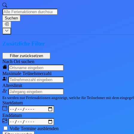
Suchen
Zusätzliche Filter
Nach Ort suchen
Maximale Teil
nehmerzahl
Alters
limit
Es werden nur Ferienaktionen angezeigt, welche für Teilnehmer mit dem eingeg
Start
datum
End
datum
Volle Termine ausblenden