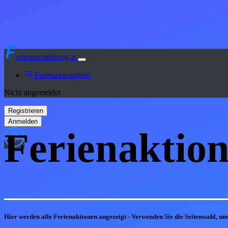
erienanmeldung.at
Ferienaktionsliste
Nicht angemeldet
Ferienaktion
Hier werden alle Ferienaktionen angezeigt - Verwenden Sie die Seitenwahl, u