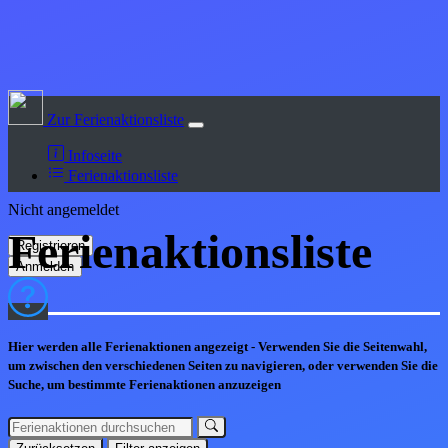
Zur Ferienaktionsliste
Infoseite
Ferienaktionsliste
Nicht angemeldet
Ferienaktions
liste
Hier werden alle Ferienaktionen angezeigt - Verwenden Sie die Seitenwahl,
um zwischen den verschiedenen Seiten zu navigieren, oder verwenden Sie die
Suche, um bestimmte Ferienaktionen anzuzeigen