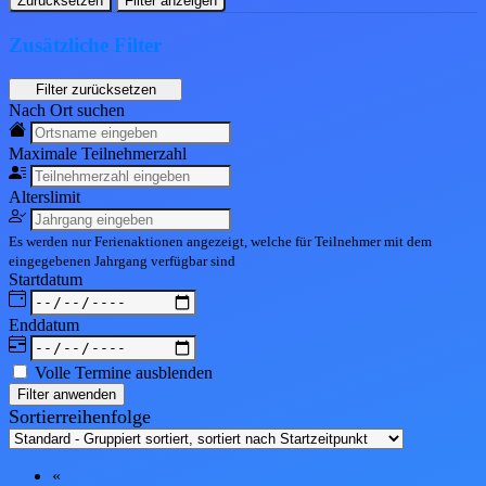
Zurücksetzen
Filter anzeigen
Zusätzliche Filter
Nach Ort suchen
Maximale Teil
nehmerzahl
Alters
limit
Es werden nur Ferienaktionen angezeigt, welche für Teilnehmer mit dem
eingegebenen
Jahrgang
verfügbar sind
Start
datum
End
datum
Volle Termine ausblenden
Filter anwenden
Sortierreihenfolge
«