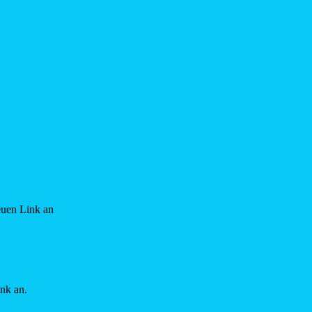
euen Link an
ink an.