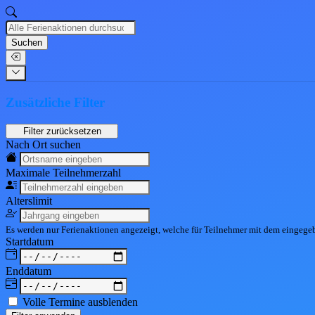
Suchen
Zusätzliche Filter
Nach Ort suchen
Maximale Teil
nehmerzahl
Alters
limit
Es werden nur Ferienaktionen angezeigt, welche für Teilnehmer mit dem eingeg
Start
datum
End
datum
Volle Termine ausblenden