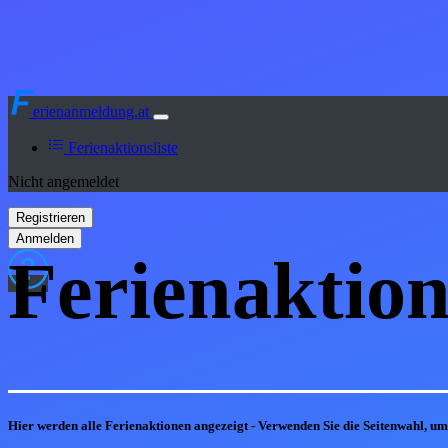
erienanmeldung.at
Ferienaktionsliste
Nicht angemeldet
Ferienaktion
Hier werden alle Ferienaktionen angezeigt - Verwenden Sie die Seitenwahl, u