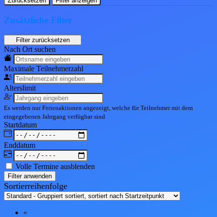
Zurücksetzen
Filter anzeigen
Zusätzliche Filter
Nach Ort suchen
Maximale Teil
nehmerzahl
Alters
limit
Es werden nur Ferienaktionen angezeigt, welche für Teilnehmer mit dem
eingegebenen
Jahrgang
verfügbar sind
Start
datum
End
datum
Volle Termine ausblenden
Filter anwenden
Sortierreihenfolge
«