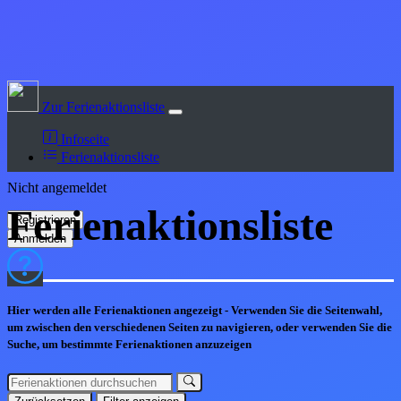
Zur Ferienaktionsliste
Infoseite
Ferienaktionsliste
Nicht angemeldet
Ferienaktions
liste
Hier werden alle Ferienaktionen angezeigt - Verwenden Sie die Seitenwahl,
um zwischen den verschiedenen Seiten zu navigieren, oder verwenden Sie die
Suche, um bestimmte Ferienaktionen anzuzeigen