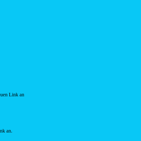
euen Link an
ink an.