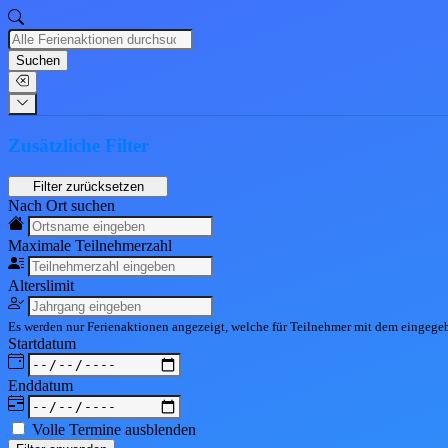
Suchen
Zusätzliche Filter
Nach Ort suchen
Maximale Teil
nehmerzahl
Alters
limit
Es werden nur Ferienaktionen angezeigt, welche für Teilnehmer mit dem eingeg
Start
datum
End
datum
Volle Termine ausblenden