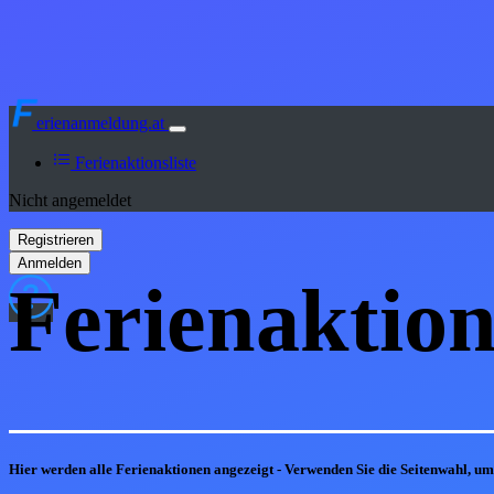
erienanmeldung.at
Ferienaktionsliste
Nicht angemeldet
Ferienaktion
Hier werden alle Ferienaktionen angezeigt - Verwenden Sie die Seitenwahl, u