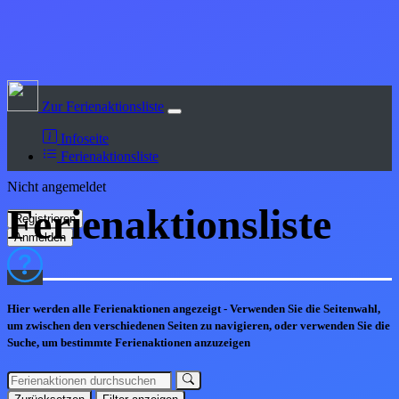
Zur Ferienaktionsliste
Infoseite
Ferienaktionsliste
Nicht angemeldet
Ferienaktions
liste
Hier werden alle Ferienaktionen angezeigt - Verwenden Sie die Seitenwahl,
um zwischen den verschiedenen Seiten zu navigieren, oder verwenden Sie die
Suche, um bestimmte Ferienaktionen anzuzeigen