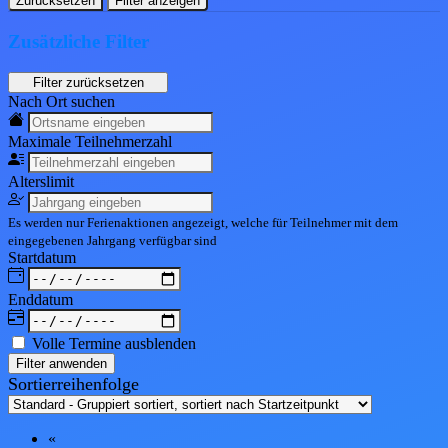
Zurücksetzen
Filter anzeigen
Zusätzliche Filter
Nach Ort suchen
Maximale Teil
nehmerzahl
Alters
limit
Es werden nur Ferienaktionen angezeigt, welche für Teilnehmer mit dem
eingegebenen
Jahrgang
verfügbar sind
Start
datum
End
datum
Volle Termine ausblenden
Filter anwenden
Sortierreihenfolge
«