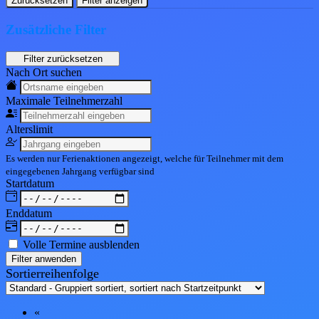
Zurücksetzen
Filter anzeigen
Zusätzliche Filter
Nach Ort suchen
Maximale Teil
nehmerzahl
Alters
limit
Es werden nur Ferienaktionen angezeigt, welche für Teilnehmer mit dem
eingegebenen
Jahrgang
verfügbar sind
Start
datum
End
datum
Volle Termine ausblenden
Filter anwenden
Sortierreihenfolge
«