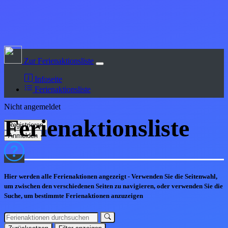
Zur Ferienaktionsliste
Infoseite
Ferienaktionsliste
Nicht angemeldet
Ferienaktions
liste
Hier werden alle Ferienaktionen angezeigt - Verwenden Sie die Seitenwahl,
um zwischen den verschiedenen Seiten zu navigieren, oder verwenden Sie die
Suche, um bestimmte Ferienaktionen anzuzeigen