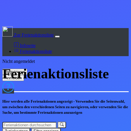
Zur Ferienaktionsliste
Infoseite
Ferienaktionsliste
Nicht angemeldet
Ferienaktions
liste
Hier werden alle Ferienaktionen angezeigt - Verwenden Sie die Seitenwahl,
um zwischen den verschiedenen Seiten zu navigieren, oder verwenden Sie die
Suche, um bestimmte Ferienaktionen anzuzeigen