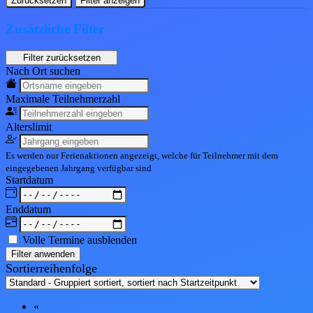
Zurücksetzen
Filter anzeigen
Zusätzliche Filter
Nach Ort suchen
Maximale Teil
nehmerzahl
Alters
limit
Es werden nur Ferienaktionen angezeigt, welche für Teilnehmer mit dem
eingegebenen
Jahrgang
verfügbar sind
Start
datum
End
datum
Volle Termine ausblenden
Filter anwenden
Sortierreihenfolge
«