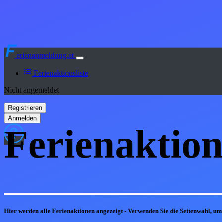
erienanmeldung.at
Ferienaktionsliste
Nicht angemeldet
Ferienaktion
Hier werden alle Ferienaktionen angezeigt - Verwenden Sie die Seitenwahl, u