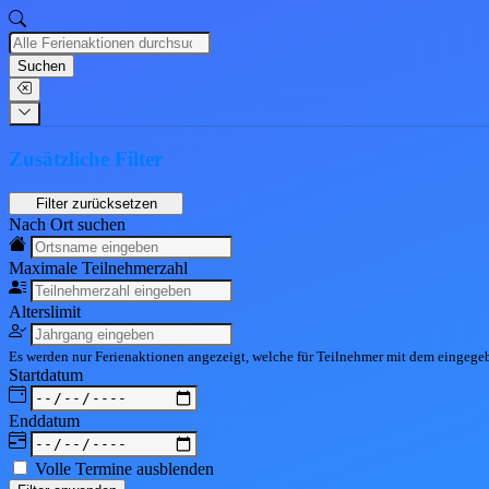
Suchen
Zusätzliche Filter
Nach Ort suchen
Maximale Teil
nehmerzahl
Alters
limit
Es werden nur Ferienaktionen angezeigt, welche für Teilnehmer mit dem eingeg
Start
datum
End
datum
Volle Termine ausblenden