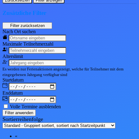
Zurücksetzen
Filter anzeigen
Zusätzliche Filter
Nach Ort suchen
Maximale Teil
nehmerzahl
Alters
limit
Es werden nur Ferienaktionen angezeigt, welche für Teilnehmer mit dem
eingegebenen
Jahrgang
verfügbar sind
Start
datum
End
datum
Volle Termine ausblenden
Filter anwenden
Sortierreihenfolge
«