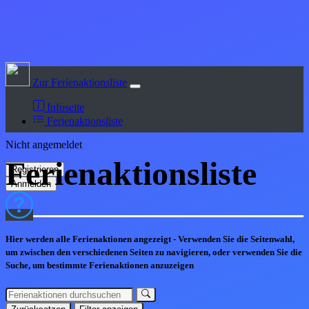
Zur Ferienaktionsliste
Infoseite
Ferienaktionsliste
Nicht angemeldet
Ferienaktions
liste
Hier werden alle Ferienaktionen angezeigt - Verwenden Sie die Seitenwahl,
um zwischen den verschiedenen Seiten zu navigieren, oder verwenden Sie die
Suche, um bestimmte Ferienaktionen anzuzeigen