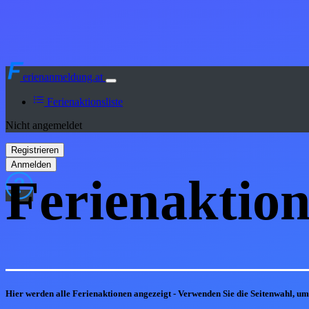
erienanmeldung.at
Ferienaktionsliste
Nicht angemeldet
Ferienaktion
Hier werden alle Ferienaktionen angezeigt - Verwenden Sie die Seitenwahl, u