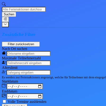
Suchen
Zusätzliche Filter
Nach Ort suchen
Maximale Teil
nehmerzahl
Alters
limit
Es werden nur Ferienaktionen angezeigt, welche für Teilnehmer mit dem eingeg
Start
datum
End
datum
Volle Termine ausblenden