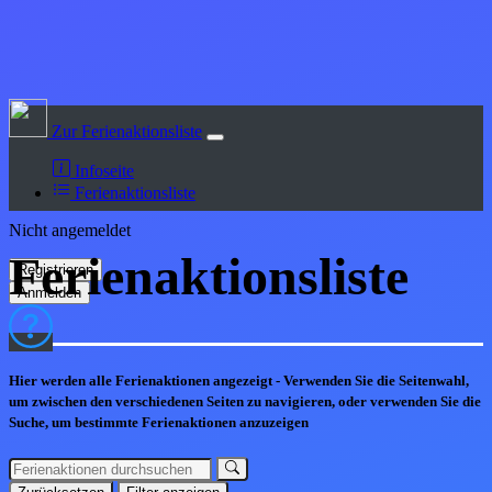
Zur Ferienaktionsliste
Infoseite
Ferienaktionsliste
Nicht angemeldet
Ferienaktions
liste
Hier werden alle Ferienaktionen angezeigt - Verwenden Sie die Seitenwahl,
um zwischen den verschiedenen Seiten zu navigieren, oder verwenden Sie die
Suche, um bestimmte Ferienaktionen anzuzeigen