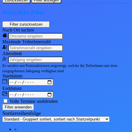
Zurücksetzen
Filter anzeigen
Zusätzliche Filter
Nach Ort suchen
Maximale Teil
nehmerzahl
Alters
limit
Es werden nur Ferienaktionen angezeigt, welche für Teilnehmer mit dem
eingegebenen
Jahrgang
verfügbar sind
Start
datum
End
datum
Volle Termine ausblenden
Filter anwenden
Sortierreihenfolge
«