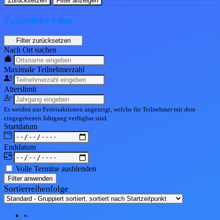
Zurücksetzen
Filter anzeigen
Zusätzliche Filter
Nach Ort suchen
Maximale Teil
nehmerzahl
Alters
limit
Es werden nur Ferienaktionen angezeigt, welche für Teilnehmer mit dem
eingegebenen
Jahrgang
verfügbar sind
Start
datum
End
datum
Volle Termine ausblenden
Filter anwenden
Sortierreihenfolge
«