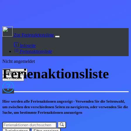
Zur Ferienaktionsliste
Infoseite
Ferienaktionsliste
Nicht angemeldet
Ferienaktions
liste
Hier werden alle Ferienaktionen angezeigt - Verwenden Sie die Seitenwahl,
um zwischen den verschiedenen Seiten zu navigieren, oder verwenden Sie die
Suche, um bestimmte Ferienaktionen anzuzeigen