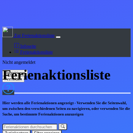
Zur Ferienaktionsliste
Infoseite
Ferienaktionsliste
Nicht angemeldet
Ferienaktions
liste
Hier werden alle Ferienaktionen angezeigt - Verwenden Sie die Seitenwahl,
um zwischen den verschiedenen Seiten zu navigieren, oder verwenden Sie die
Suche, um bestimmte Ferienaktionen anzuzeigen