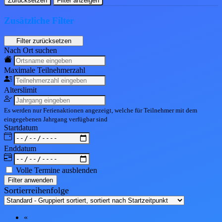
Zurücksetzen
Filter anzeigen
Zusätzliche Filter
Nach Ort suchen
Maximale Teil
nehmerzahl
Alters
limit
Es werden nur Ferienaktionen angezeigt, welche für Teilnehmer mit dem
eingegebenen
Jahrgang
verfügbar sind
Start
datum
End
datum
Volle Termine ausblenden
Filter anwenden
Sortierreihenfolge
«