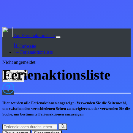
Zur Ferienaktionsliste
Infoseite
Ferienaktionsliste
Nicht angemeldet
Ferienaktions
liste
Hier werden alle Ferienaktionen angezeigt - Verwenden Sie die Seitenwahl,
um zwischen den verschiedenen Seiten zu navigieren, oder verwenden Sie die
Suche, um bestimmte Ferienaktionen anzuzeigen