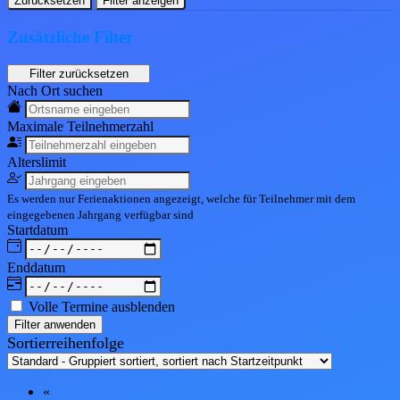
Zurücksetzen
Filter anzeigen
Zusätzliche Filter
Nach Ort suchen
Maximale Teil
nehmerzahl
Alters
limit
Es werden nur Ferienaktionen angezeigt, welche für Teilnehmer mit dem
eingegebenen
Jahrgang
verfügbar sind
Start
datum
End
datum
Volle Termine ausblenden
Filter anwenden
Sortierreihenfolge
«