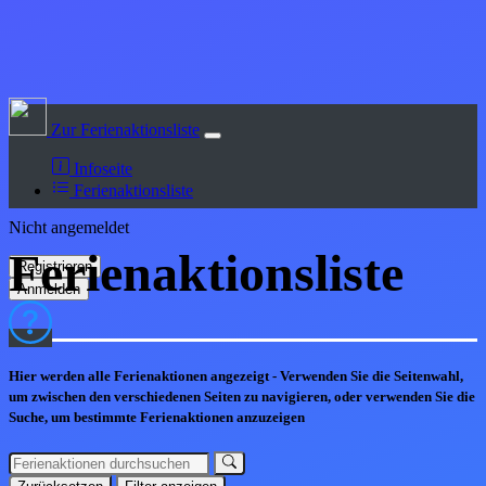
Zur Ferienaktionsliste
Infoseite
Ferienaktionsliste
Nicht angemeldet
Ferienaktions
liste
Hier werden alle Ferienaktionen angezeigt - Verwenden Sie die Seitenwahl,
um zwischen den verschiedenen Seiten zu navigieren, oder verwenden Sie die
Suche, um bestimmte Ferienaktionen anzuzeigen