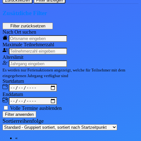
Zurücksetzen
Filter anzeigen
Zusätzliche Filter
Nach Ort suchen
Maximale Teil
nehmerzahl
Alters
limit
Es werden nur Ferienaktionen angezeigt, welche für Teilnehmer mit dem
eingegebenen
Jahrgang
verfügbar sind
Start
datum
End
datum
Volle Termine ausblenden
Filter anwenden
Sortierreihenfolge
«