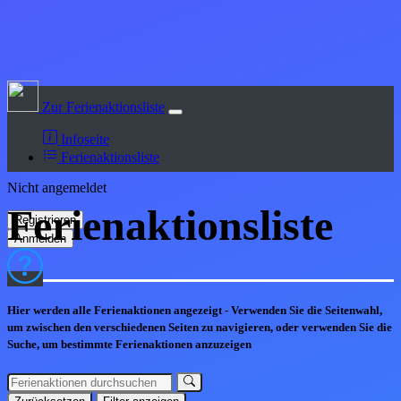
Zur Ferienaktionsliste
Infoseite
Ferienaktionsliste
Nicht angemeldet
Ferienaktions
liste
Hier werden alle Ferienaktionen angezeigt - Verwenden Sie die Seitenwahl,
um zwischen den verschiedenen Seiten zu navigieren, oder verwenden Sie die
Suche, um bestimmte Ferienaktionen anzuzeigen