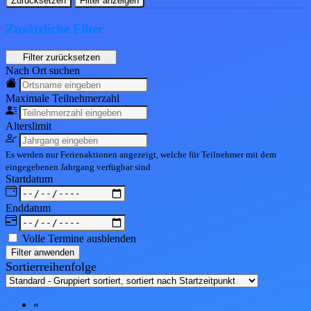
Zurücksetzen
Filter anzeigen
Zusätzliche Filter
Nach Ort suchen
Maximale Teil
nehmerzahl
Alters
limit
Es werden nur Ferienaktionen angezeigt, welche für Teilnehmer mit dem
eingegebenen
Jahrgang
verfügbar sind
Start
datum
End
datum
Volle Termine ausblenden
Filter anwenden
Sortierreihenfolge
«