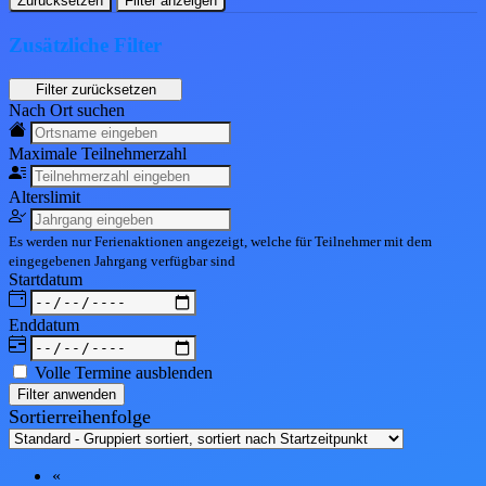
Zurücksetzen
Filter anzeigen
Zusätzliche Filter
Nach Ort suchen
Maximale Teil
nehmerzahl
Alters
limit
Es werden nur Ferienaktionen angezeigt, welche für Teilnehmer mit dem
eingegebenen
Jahrgang
verfügbar sind
Start
datum
End
datum
Volle Termine ausblenden
Filter anwenden
Sortierreihenfolge
«