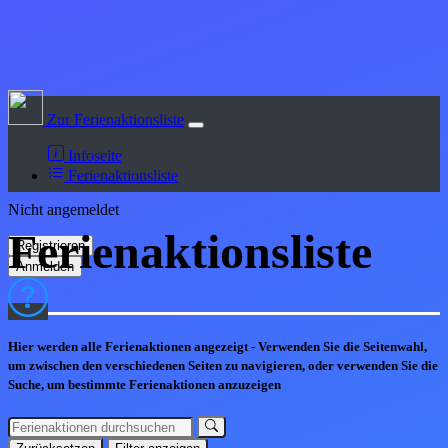
Zur Ferienaktionsliste
Infoseite
Ferienaktionsliste
Nicht angemeldet
Ferienaktions
liste
Hier werden alle Ferienaktionen angezeigt - Verwenden Sie die Seitenwahl,
um zwischen den verschiedenen Seiten zu navigieren, oder verwenden Sie die
Suche, um bestimmte Ferienaktionen anzuzeigen