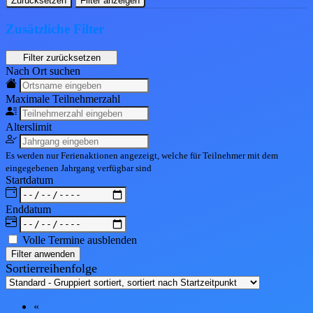
Zurücksetzen
Filter anzeigen
Zusätzliche Filter
Nach Ort suchen
Maximale Teil
nehmerzahl
Alters
limit
Es werden nur Ferienaktionen angezeigt, welche für Teilnehmer mit dem
eingegebenen
Jahrgang
verfügbar sind
Start
datum
End
datum
Volle Termine ausblenden
Filter anwenden
Sortierreihenfolge
«