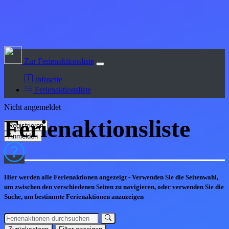
Zur Ferienaktionsliste
Infoseite
Ferienaktionsliste
Nicht angemeldet
Ferienaktions
liste
Hier werden alle Ferienaktionen angezeigt - Verwenden Sie die Seitenwahl,
um zwischen den verschiedenen Seiten zu navigieren, oder verwenden Sie die
Suche, um bestimmte Ferienaktionen anzuzeigen