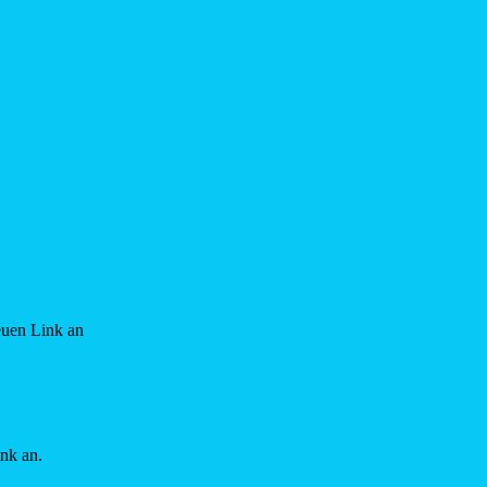
euen Link an
ink an.