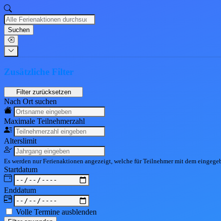
Suchen
Zusätzliche Filter
Nach Ort suchen
Maximale Teil
nehmerzahl
Alters
limit
Es werden nur Ferienaktionen angezeigt, welche für Teilnehmer mit dem eingeg
Start
datum
End
datum
Volle Termine ausblenden