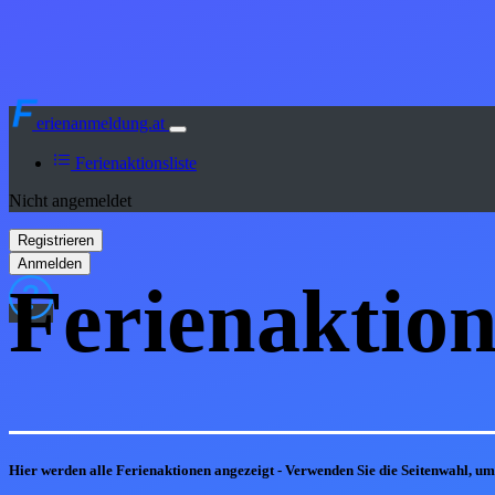
erienanmeldung.at
Ferienaktionsliste
Nicht angemeldet
Ferienaktion
Hier werden alle Ferienaktionen angezeigt - Verwenden Sie die Seitenwahl, u