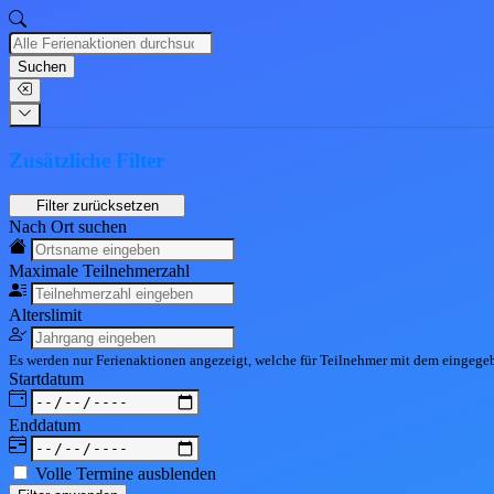
Suchen
Zusätzliche Filter
Nach Ort suchen
Maximale Teil
nehmerzahl
Alters
limit
Es werden nur Ferienaktionen angezeigt, welche für Teilnehmer mit dem eingeg
Start
datum
End
datum
Volle Termine ausblenden