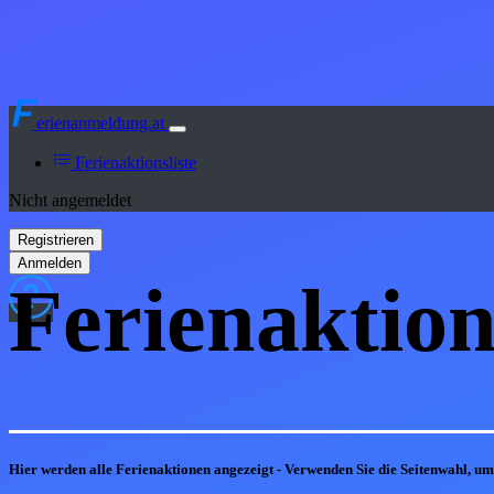
erienanmeldung.at
Ferienaktionsliste
Nicht angemeldet
Ferienaktion
Hier werden alle Ferienaktionen angezeigt - Verwenden Sie die Seitenwahl, u