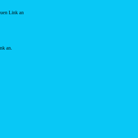
euen Link an
ink an.